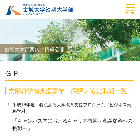
短期大学部案内・情報公開
ＧＰ
文部科学省支援事業 採択／選定取組一覧
平成16年度 特色ある大学教育支援プログラム（ビジネス実
務学科）
「キャンパス内におけるキャリア教育～意識変容への
挑戦～」