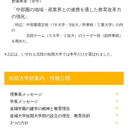
整備事業（全学）
「中部圏の地域・産業界との連携を通した教育改革力
の強化」
〔特記〕中部圏選定校（1８大学・5短大／幹事校：三重大学）の内
の
北陸チーム（５大学・１短大）のリーダー役（副幹事校）
を務めた。
※上記は、いずれも北陸の短期大学では本学だけが選ばれました。
短期大学部案内・情報公開
理事長メッセージ
学長メッセージ
金城学園の建学の精神と教育理念
金城大学短期大学部の設立の理念、教育目的
3つの方針