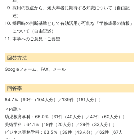
採用の観点から、短大卒者に期待する知識について（自由記
述）
採用時の判断基準として有効活用が可能な「学修成果の情報」
について（自由記述）
本学へのご意見・ご要望
回答方法
Googleフォーム、FAX、メール
回答率
64.7％［90件（104人分）／139件（161人分）］
＜内訳＞
幼児教育学科：66.0％［31件（40人分）／47件（60人分）］
美術学科：64.1％［19件（20人分）／29件（33人分）］
ビジネス実務学科：63.5％［39件（43人分）／62件（67人