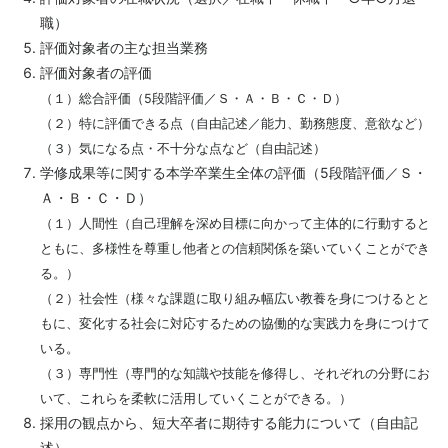
職）
評価対象者の主な担当業務
評価対象者の評価
（１）総合評価（5段階評価／Ｓ・Ａ・Ｂ・Ｃ・Ｄ）
（２）特に評価できる点（自由記述／能力、勤務態度、意欲など）
（３）気になる点・不十分な点など（自由記述）
学修成果等に関する本学卒業生全体の評価（5段階評価／Ｓ・
Ａ・Ｂ・Ｃ・Ｄ）
（１）人間性（自己理解を深め目標に向かって主体的に行動すると
ともに、多様性を尊重し他者との信頼関係を築いていくことができ
る。）
（２）社会性（様々な課題に取り組み幅広い教養を身につけるとと
もに、変化する社会に対応するための協働的な実践力を身につけて
いる。
（３）専門性（専門的な知識や技能を修得し、それぞれの分野にお
いて、これらを柔軟に活用していくことができる。）
採用の観点から、短大卒者に期待する能力について（自由記
述）